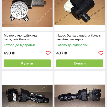
Мотор склопідіймача
Насос бачка омивача Лачетті
передній Лачетті
хетчбек, універсал
Готово до відправки
Готово до відправки
693
437
₴
₴
Купити
Купити