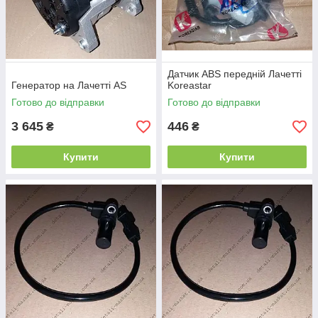
Датчик ABS передній Лачетті
Генератор на Лачетті AS
Koreastar
Готово до відправки
Готово до відправки
3 645
446
₴
₴
Купити
Купити