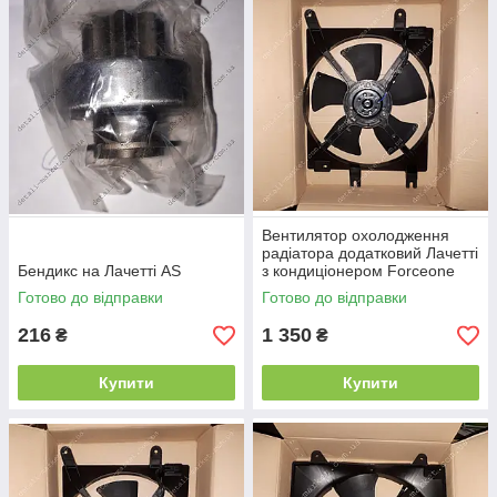
Вентилятор охолодження
радіатора додатковий Лачетті
Бендикс на Лачетті AS
з кондиціонером Forceone
Готово до відправки
Готово до відправки
216
1 350
₴
₴
Купити
Купити