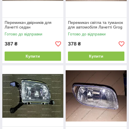
Перемикач двірників для
Перемикач світла та туманок
Лачетті седан
для автомобіля Лачетті Grog
Готово до відправки
Готово до відправки
387
378
₴
₴
Купити
Купити