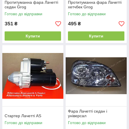
Протитуманна фара Лачетті
Протитуманна фара Лачетті
седан Grog
хетчбек Grog
Готово до відправки
Готово до відправки
351
495
₴
₴
Купити
Купити
Фара Лачетті седан і
Стартер Лачетті AS
універсал
Готово до відправки
Готово до відправки