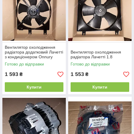
Вентилятор охолодження
радіатора додатковий Лачетті
Вентилятор охолодження
з кондиціонером Onnury
радіатора Лачетті 1.8
Готово до відправки
Готово до відправки
1 593
1 553
₴
₴
Купити
Купити