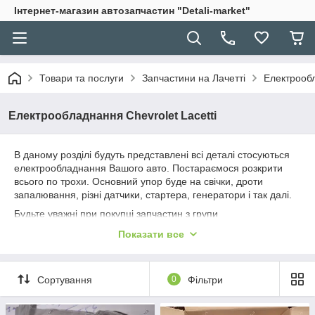
Інтернет-магазин автозапчастин "Detali-market"
Товари та послуги
Запчастини на Лачетті
Електрообл
Електрообладнання Chevrolet Lacetti
В даному розділі будуть представлені всі деталі стосуються
електрообладнання Вашого авто. Постараємося розкрити
всього по трохи. Основний упор буде на свічки, дроти
запалювання, різні датчики, стартера, генератори і так далі.
Будьте уважні при покупці запчастин з групи
електрообладнання, так як ці товари не підлягають товару та
Показати все
обміну.
Так само звертайте увагу на каталожні номери (особливо це
стосується датчиків).
Сортування
0
Фільтри
Якщо Ви що-то шукайте і не бачите в цьому розділі, можете
уточнити наявність по телефону.