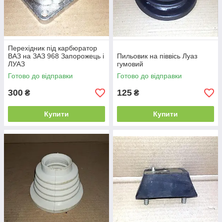
Перехідник під карбюратор
ВАЗ на ЗАЗ 968 Запорожець і
Пильовик на піввісь Луаз
ЛУАЗ
гумовий
Готово до відправки
Готово до відправки
300
125
₴
₴
Купити
Купити