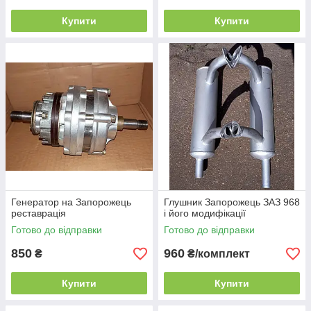
Купити
Купити
Генератор на Запорожець
Глушник Запорожець ЗАЗ 968
реставрація
і його модифікації
Готово до відправки
Готово до відправки
850
960
₴
₴/комплект
Купити
Купити