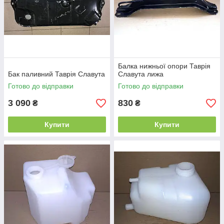
Балка нижньої опори Таврія
Бак паливний Таврія Славута
Славута лижа
Готово до відправки
Готово до відправки
3 090
830
₴
₴
Купити
Купити