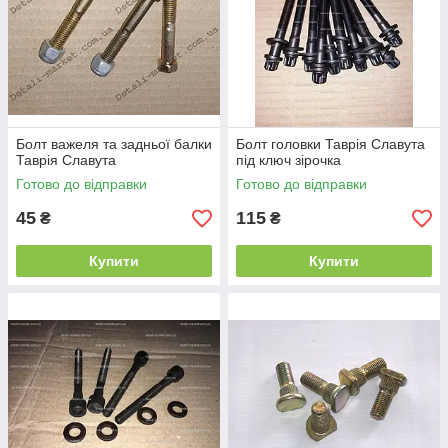
Болт важеля та задньої балки
Болт головки Таврія Славута
Таврія Славута
під ключ зірочка
Готово до відправки
Готово до відправки
45
115
₴
₴
Купити
Купити