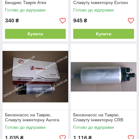
Бендикс Таврія Атек
Славуту інжекторну Euroex
Готово до відправки
Готово до відправки
340
945
₴
₴
Купити
Купити
Бензонасос на Таврію,
Бензонасос на Таврію,
Славуту інжекторну Aurora
Славуту інжекторну CRB
Готово до відправки
Готово до відправки
1 035
1 116
₴
₴