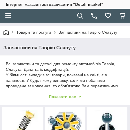
Інтернет-магазин автозапчастин "Detali-market"
Товари та послуги
Запчастини на Таврію Славуту
Запчастини на Таврію Славуту
Всі запчастини та деталі для ремонту автомобілів Таврія,
Славута, Дана та їх модифікацій.
У більшості випадків всі товари, показані на сайті, є в
наявності. У будь-якому випадку, коли ми побачимо
проведене замовлення, то обов'язково Вам передзвонимо.
Якщо у вас виникли сумніви щодо застосування запчастини
Показати все
або її виробника - телефонуйте або пишіть на електронну
пошту. Тільки правильно вказуйте адресу електронної пошти.
На всі запитання ми обов'язково дамо відповідь.
Рекомендуємо ознайомлення з нашим асортиментом
розпочати з розділу "
Підвіска і рульове управління
".