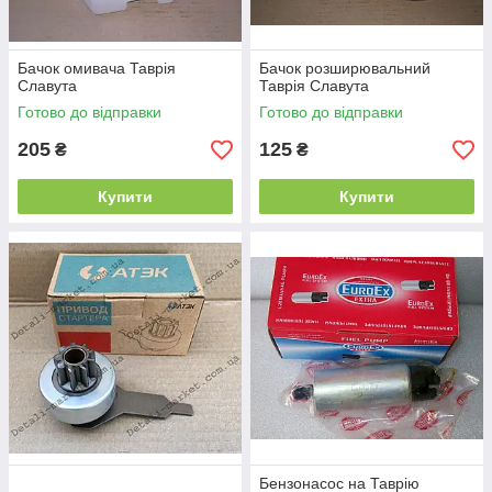
Бачок омивача Таврія
Бачок розширювальний
Славута
Таврія Славута
Готово до відправки
Готово до відправки
205
125
₴
₴
Купити
Купити
Бензонасос на Таврію