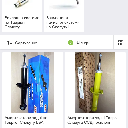
Вихлопна система
Запчастини
на Таврію і
паливної системи
Славуту
на Славуту і
Таврію
Сортування
0
Фільтри
Амортизатори задні на
Амортизатори задні Таврія
Таврію, Славуту LSA
Славута ССД посилені