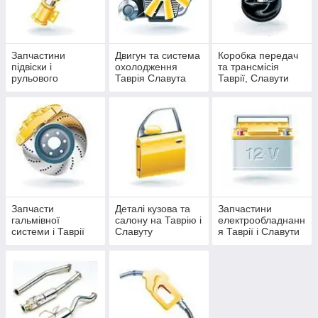
Запчастини
Двигун та система
Коробка передач
підвіски і
охолодження
та трансмісія
рульового
Таврія Славута
Таврії, Славути
управління Таврія
та Славута
Запчасти
Деталі кузова та
Запчастини
гальмівної
салону на Таврію і
електрообладнанн
системи і Таврії
Славуту
я Таврії і Славути
Славути