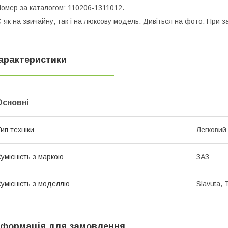
омер за каталогом: 110206-1311012.
 як на звичайну, так і на люксову модель. Дивіться на фото. При 
арактеристики
Основні
ип техніки
Легковий
умісність з маркою
ЗАЗ
умісність з моделлю
Slavuta, 
нформація для замовлення