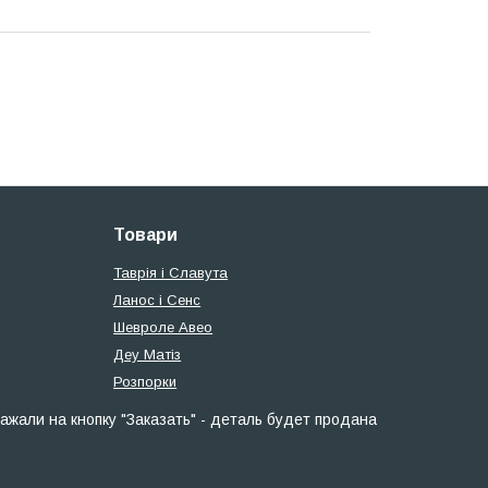
Товари
Таврія і Славута
Ланос і Сенс
Шевроле Авео
Деу Матіз
Розпорки
ажали на кнопку "Заказать" - деталь будет продана