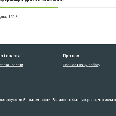
іна:
125 ₴
а і оплата
Про нас
тавки і оплати
Про нас і нашу роботу
ветствуют действительности. Вы можете быть уверены, что если н