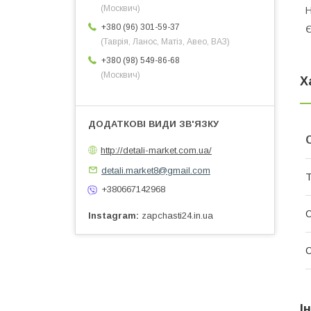
(Москвич)
Н
+380 (96) 301-59-37
Є
(Таврія, Ланос, Матіз, Авео, ВАЗ)
+380 (98) 549-86-68
(Москвич)
Х
http://detali-market.com.ua/
detali.market8@gmail.com
Т
+380667142968
С
Instagram
zapchasti24.in.ua
С
І