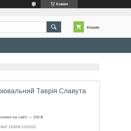
Кошик
Кошик
рювальний Таврія Славута
лення на сайті — 300 ₴
Код:
110206-1311012