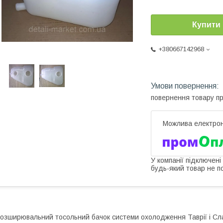
Купити
+380667142968
повернення товару п
У компанії підключені
будь-який товар не п
озширювальний тосольний бачок системи охолодження Таврії і Сл