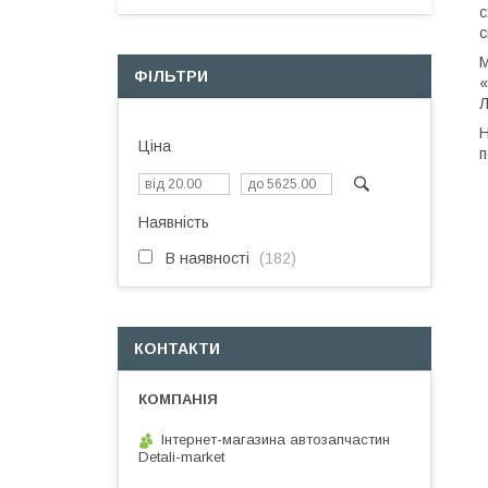
с
с
М
ФІЛЬТРИ
«
Л
Н
Ціна
п
Наявність
В наявності
182
КОНТАКТИ
Інтернет-магазина автозапчастин
Detali-market