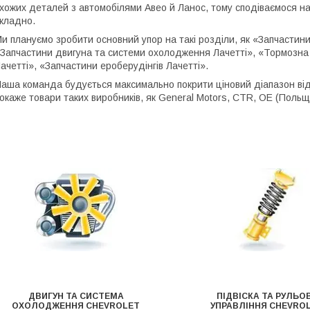
хожих деталей з автомобілями Авео й Ланос, тому сподіваємося на
кладно.
и плануємо зробити основний упор на такі розділи, як «Запчастини 
Запчастини двигуна та системи охолодження Лачетті», «Тормозна 
ачетті», «Запчастини ероберудінгів Лачетті».
аша команда будується максимально покрити ціновий діапазон від
окаже товари таких виробників, як General Motors, CTR, OE (Польща
ДВИГУН ТА СИСТЕМА
ПІДВІСКА ТА РУЛЬО
ОХОЛОДЖЕННЯ СHEVROLET
УПРАВЛІННЯ CHEVRO