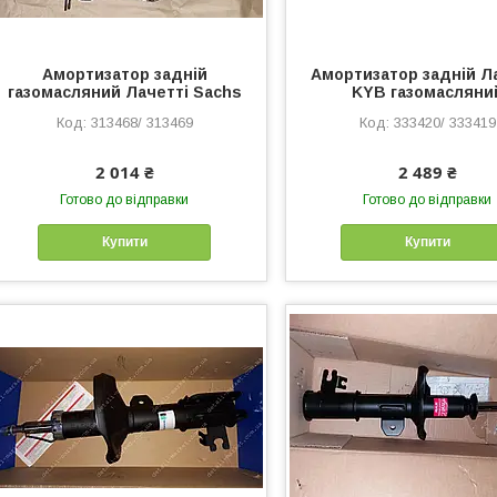
Амортизатор задній
Амортизатор задній Л
газомасляний Лачетті Sachs
KYB газомасляни
313468/ 313469
333420/ 333419
2 014 ₴
2 489 ₴
Готово до відправки
Готово до відправки
Купити
Купити