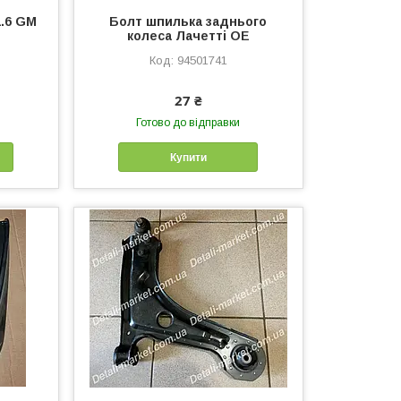
1.6 GM
Болт шпилька заднього
колеса Лачетті ОЕ
94501741
27 ₴
Готово до відправки
Купити