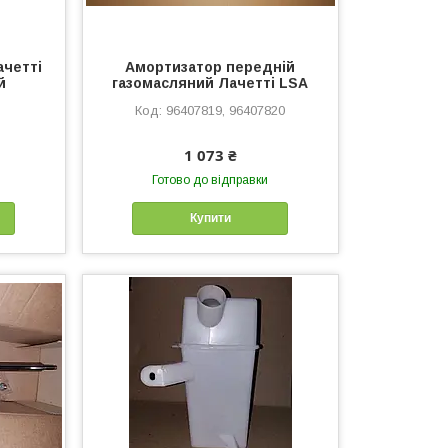
ачетті
Амортизатор передній
й
газомасляний Лачетті LSA
96407819, 96407820
1 073 ₴
Готово до відправки
Купити