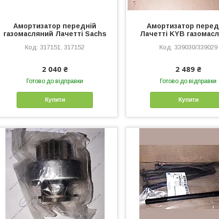
Амортизатор передній
Амортизатор перед
газомасляний Лачетті Sachs
Лачетті KYB газомас
317151, 317152
339030/339029
2 040 ₴
2 489 ₴
Готово до відправки
Готово до відправки
Купити
Купити