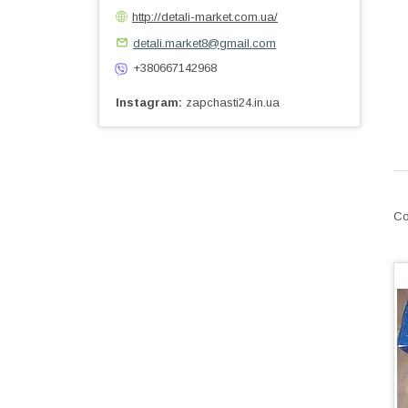
http://detali-market.com.ua/
detali.market8@gmail.com
+380667142968
Instagram
zapchasti24.in.ua