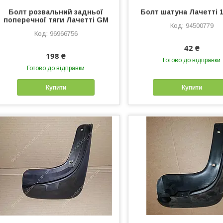
Болт розвальний задньої
Болт шатуна Лачетті 
поперечної тяги Лачетті GM
94500779
96966756
42 ₴
198 ₴
Готово до відправки
Готово до відправки
Купити
Купити