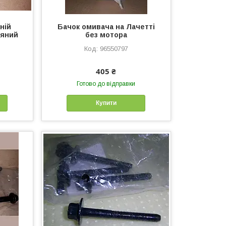
ній
Бачок омивача на Лачетті
ляний
без мотора
96550797
405 ₴
Готово до відправки
Купити