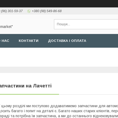
 (96) 301-59-37
+380 (98) 549-86-68
-market"
 НАС
КОНТАКТИ
ДОСТАВКА І ОПЛАТА
апчастини на Лачетті
 цьому розділі ми поступово додаватимемо запчастини для автомо
осить багато і попит на деталі є. Багато наших старих клієнтів, п
ораді та потрібна їм запчастина, а ми до останнього віднековували