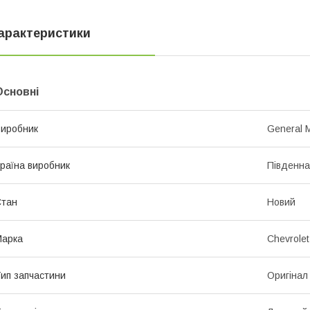
арактеристики
Основні
иробник
General 
раїна виробник
Південна
Стан
Новий
Марка
Chevrolet
ип запчастини
Оригінал