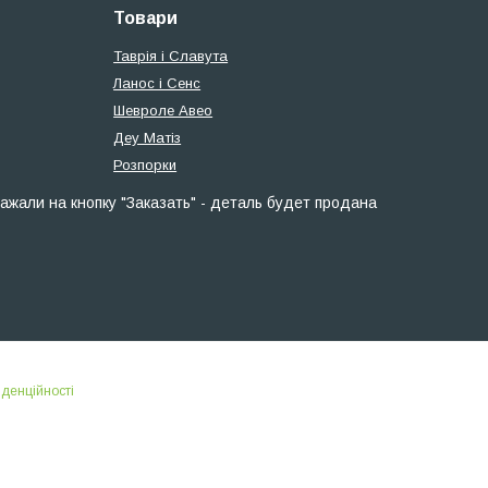
Товари
Таврія і Славута
Ланос і Сенс
Шевроле Авео
Деу Матіз
Розпорки
ажали на кнопку "Заказать" - деталь будет продана
іденційності