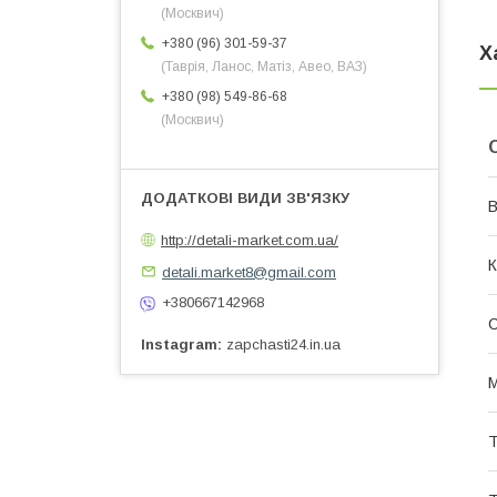
(Москвич)
+380 (96) 301-59-37
Х
(Таврія, Ланос, Матіз, Авео, ВАЗ)
+380 (98) 549-86-68
(Москвич)
В
http://detali-market.com.ua/
К
detali.market8@gmail.com
+380667142968
Instagram
zapchasti24.in.ua
Т