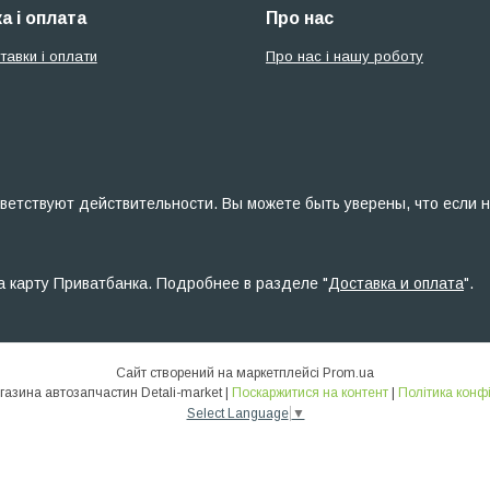
а і оплата
Про нас
тавки і оплати
Про нас і нашу роботу
ветствуют действительности. Вы можете быть уверены, что если н
а карту Приватбанка. Подробнее в разделе "
Доставка и оплата
".
Сайт створений на маркетплейсі
Prom.ua
Інтернет-магазина автозапчастин Detali-market |
Поскаржитися на контент
|
Політика конф
Select Language
▼