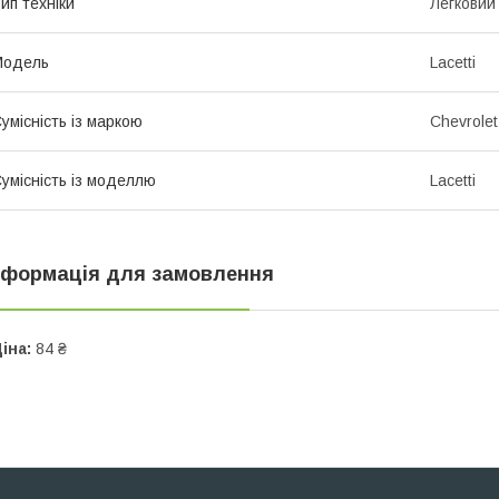
ип техніки
Легковий
Модель
Lacetti
умісність із маркою
Chevrolet
умісність із моделлю
Lacetti
нформація для замовлення
іна:
84 ₴