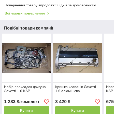
Повернення товару впродовж 30 днів за домовленістю
Всі умови повернення
Подібні товари компанії
Набір прокладок двигуна
Кришка клапанів Лачетті
Насо
Лачетті 1.6 KAP
1.6 алюмінієва
KAP
1 283
3 420
675
₴/комплект
₴
Купити
Купити