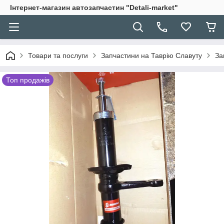
Інтернет-магазин автозапчастин "Detali-market"
Товари та послуги
Запчастини на Таврію Славуту
За
Топ продажів