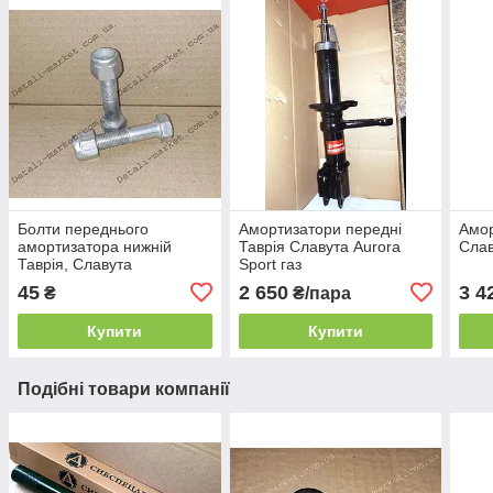
Болти переднього
Амортизатори передні
Амор
амортизатора нижній
Таврія Славута Aurora
Слав
Таврія, Славута
Sport газ
45
2 650
3 4
₴
₴/пара
Купити
Купити
Подібні товари компанії