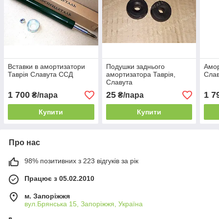
Вставки в амортизатори
Подушки заднього
Амор
Таврія Славута ССД
амортизатора Таврія,
Слав
Славута
1 700
25
1 7
₴/пара
₴/пара
Купити
Купити
Про нас
98% позитивних з 223 відгуків за рік
Працює з 05.02.2010
м. Запоріжжя
вул.Брянська 15, Запоріжжя, Україна