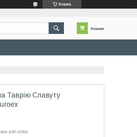
Кошик
Кошик
на Таврію Славуту
uroex
Код:
EXP-37001