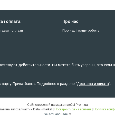
а і оплата
Про нас
тавки і оплати
Про нас і нашу роботу
ветствуют действительности. Вы можете быть уверены, что если н
а карту Приватбанка. Подробнее в разделе "
Доставка и оплата
".
Сайт створений на маркетплейсі
Prom.ua
Інтернет-магазина автозапчастин Detali-market |
Поскаржитися на контент
|
Політика конф
Select Language
▼