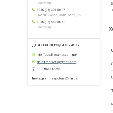
В
(Москвич)
Т
+380 (96) 301-59-37
(Таврія, Ланос, Матіз, Авео, ВАЗ)
+380 (98) 549-86-68
(Москвич)
Х
http://detali-market.com.ua/
detali.market8@gmail.com
С
+380667142968
С
Instagram
zapchasti24.in.ua
Т
К