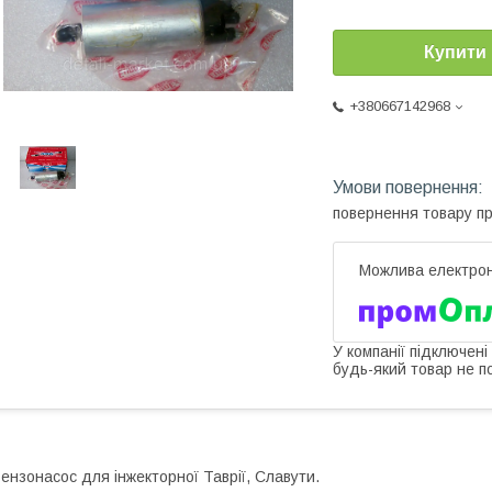
Купити
+380667142968
повернення товару п
У компанії підключені
будь-який товар не п
ензонасос для інжекторної Таврії, Славути.