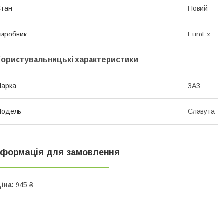
Стан
Новий
иробник
EuroEx
Користувальницькі характеристики
Марка
ЗАЗ
Модель
Славута
нформація для замовлення
іна:
945 ₴