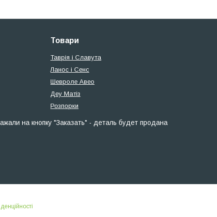
Товари
Таврія і Славута
Ланос і Сенс
Шевроле Авео
Деу Матіз
Розпорки
ажали на кнопку "Заказать" - деталь будет продана
іденційності