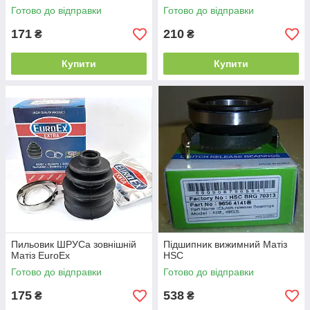
Готово до відправки
Готово до відправки
171
210
₴
₴
Купити
Купити
Пильовик ШРУСа зовнішній
Підшипник вижимний Матіз
Матіз EuroEx
HSC
Готово до відправки
Готово до відправки
175
538
₴
₴