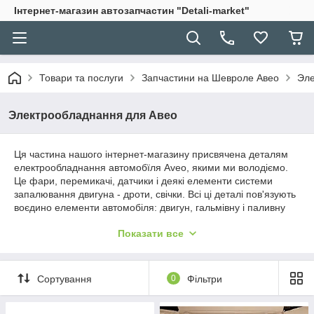
Інтернет-магазин автозапчастин "Detali-market"
Товари та послуги
Запчастини на Шевроле Авео
Эле
Электрообладнання для Авео
Ця частина нашого інтернет-магазину присвячена деталям
електрообладнання автомобїля Aveo, якими ми володіємо.
Це фари, перемикачі, датчики і деякі елементи системи
запалювання двигуна - дроти, свічки. Всі ці деталі пов'язують
воєдино елементи автомобіля: двигун, гальмівну і паливну
систему, зовнішнє освітлення і комфорт в салоні. Запчастини
Показати все
на салон Авео показані у відповідному розділі.
Сортування
0
Фільтри