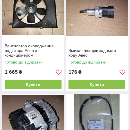
Вентилятор охолодження
радіатора Авео з
Вмикач ліхтарів заднього
кондиціонером
ходу Авео
Готово до відправки
Готово до відправки
1 665
176
₴
₴
Купити
Купити