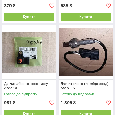
379
585
₴
₴
Купити
Купити
Датчик абсолютного тиску
Датчик кисню (лямбда-зонд)
Авео ОЕ
Авео 1.5
Готово до відправки
Готово до відправки
981
1 305
₴
₴
Купити
Купити