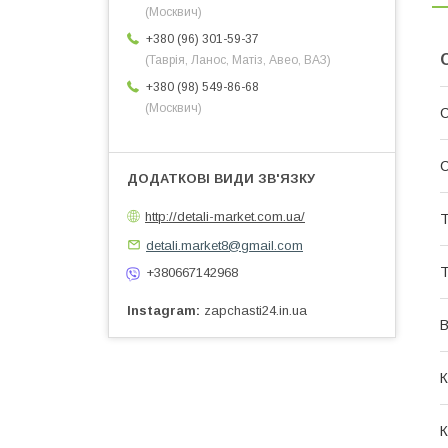
(Москвич)
+380 (96) 301-59-37
(Таврія, Ланос, Матіз, Авео, ВАЗ)
+380 (98) 549-86-68
(Москвич)
С
С
http://detali-market.com.ua/
Т
detali.market8@gmail.com
Т
+380667142968
Instagram
zapchasti24.in.ua
В
К
К