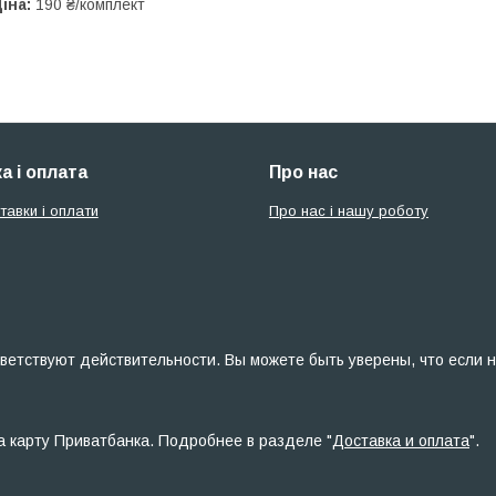
іна:
190 ₴/комплект
а і оплата
Про нас
тавки і оплати
Про нас і нашу роботу
ветствуют действительности. Вы можете быть уверены, что если н
а карту Приватбанка. Подробнее в разделе "
Доставка и оплата
".