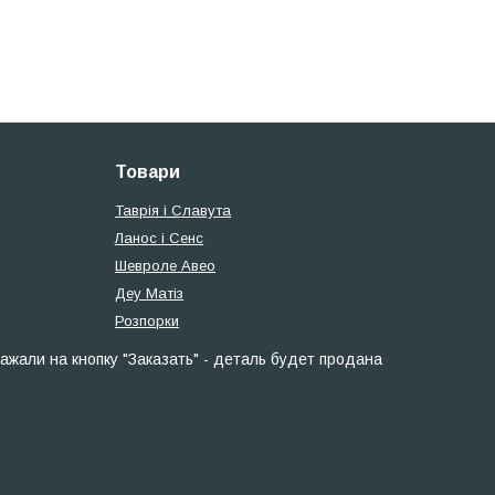
Товари
Таврія і Славута
Ланос і Сенс
Шевроле Авео
Деу Матіз
Розпорки
ажали на кнопку "Заказать" - деталь будет продана