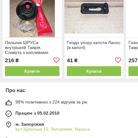
Пильник ШРУСа
Гніздо упору капота Ланос
Газо
внутрішній Таврія,
(в капоті)
Тавр
Славута з напливами
Аврора
216
41
257
₴
₴
Купити
Купити
Про нас
98% позитивних з 224 відгуків за рік
Працює з 05.02.2010
м. Запоріжжя
вул.Брянська 15, Запоріжжя, Україна