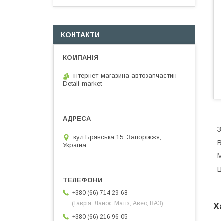
КОНТАКТИ
Інтернет-магазина автозапчастин
Detali-market
З
вул.Брянська 15, Запоріжжя,
В
Україна
М
Ц
+380 (66) 714-29-68
(Таврія, Ланос, Матіз, Авео, ВАЗ)
Х
+380 (66) 216-96-05