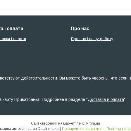
а і оплата
Про нас
тавки і оплати
Про нас і нашу роботу
ветствуют действительности. Вы можете быть уверены, что если н
а карту Приватбанка. Подробнее в разделе "
Доставка и оплата
".
Сайт створений на маркетплейсі
Prom.ua
Інтернет-магазина автозапчастин Detali-market |
Поскаржитися на контент
|
Політика конф