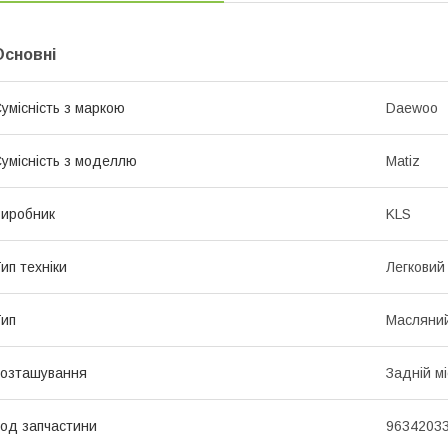
Основні
умісність з маркою
Daewoo
умісність з моделлю
Matiz
иробник
KLS
ип техніки
Легковий
ип
Масляни
озташування
Задній мі
од запчастини
9634203