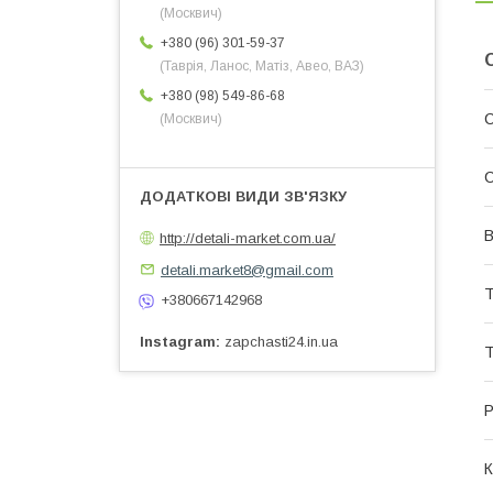
(Москвич)
+380 (96) 301-59-37
(Таврія, Ланос, Матіз, Авео, ВАЗ)
+380 (98) 549-86-68
С
(Москвич)
С
В
http://detali-market.com.ua/
detali.market8@gmail.com
Т
+380667142968
Instagram
zapchasti24.in.ua
Т
Р
К