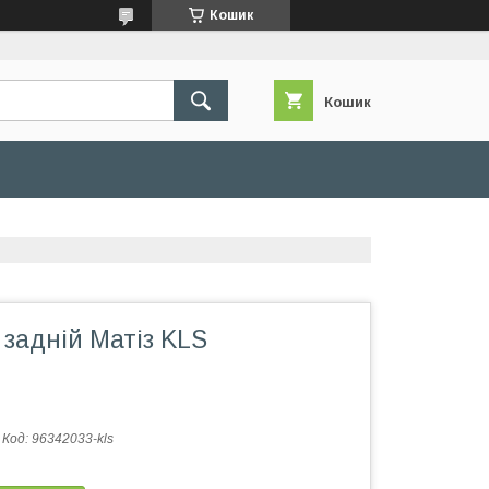
Кошик
Кошик
задній Матіз KLS
Код:
96342033-kls