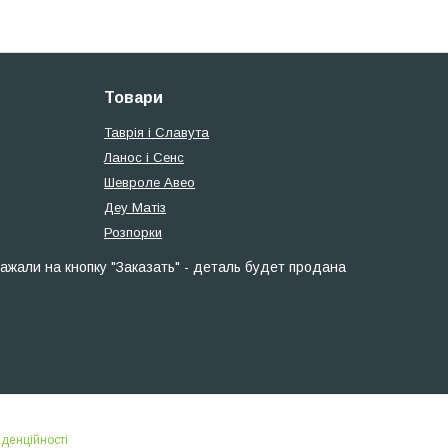
Товари
Таврія і Славута
Ланос і Сенс
Шевроле Авео
Деу Матіз
Розпорки
ажали на кнопку "Заказать" - деталь будет продана
іденційності