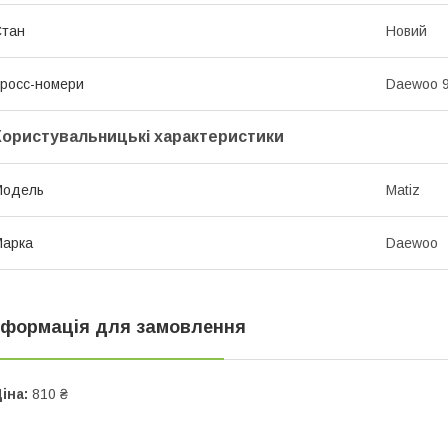
Стан
Новий
росс-номери
Daewoo 
Користувальницькі характеристики
Модель
Matiz
Марка
Daewoo
нформація для замовлення
іна:
810 ₴