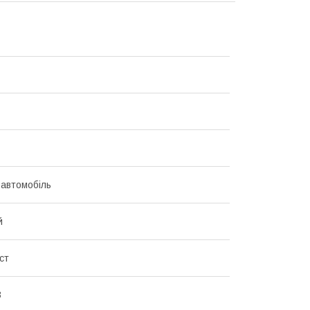
 автомобіль
й
ст
3