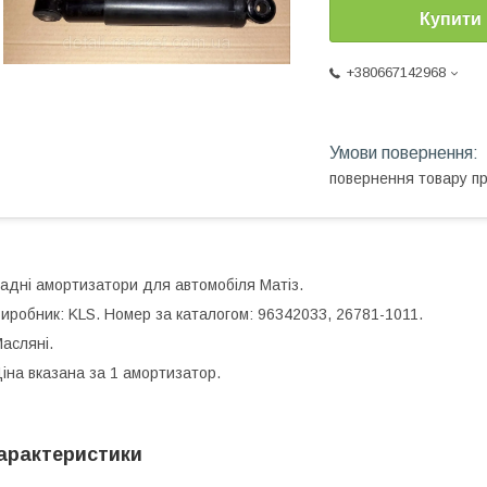
Купити
+380667142968
повернення товару п
адні амортизатори для автомобіля Матіз.
иробник: KLS. Номер за каталогом: 96342033, 26781-1011.
асляні.
іна вказана за 1 амортизатор.
арактеристики