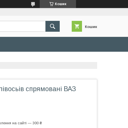
Кошик
Кошик
півосьів спрямовані ВАЗ
лення на сайті — 300 ₴