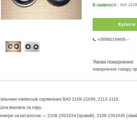
В наявності
Код:
2108
Купити
+380662169605
повернення товару п
альники напівосьів спрямовані ВАЗ 2108-21099, 2113-2115.
іна вказана за пару.
омери за каталогом — 2108-2301034 (правий), 2108-2301035 (лівий