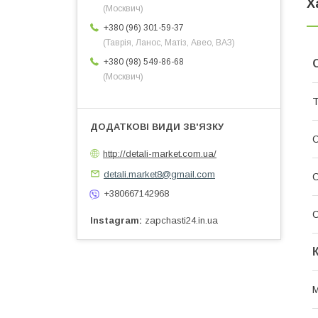
Х
(Москвич)
+380 (96) 301-59-37
(Таврія, Ланос, Матіз, Авео, ВАЗ)
+380 (98) 549-86-68
(Москвич)
Т
http://detali-market.com.ua/
detali.market8@gmail.com
С
+380667142968
С
Instagram
zapchasti24.in.ua