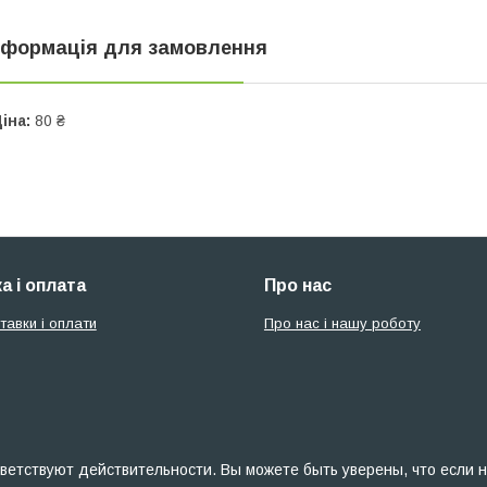
нформація для замовлення
іна:
80 ₴
а і оплата
Про нас
тавки і оплати
Про нас і нашу роботу
ветствуют действительности. Вы можете быть уверены, что если н