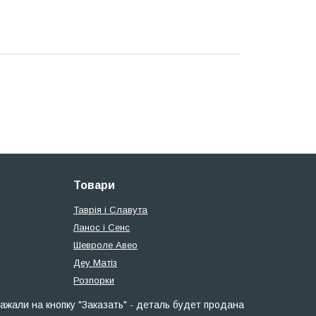
Товари
Таврія і Славута
Ланос і Сенс
Шевроле Авео
Деу Матіз
Розпорки
ажали на кнопку "Заказать" - деталь будет продана