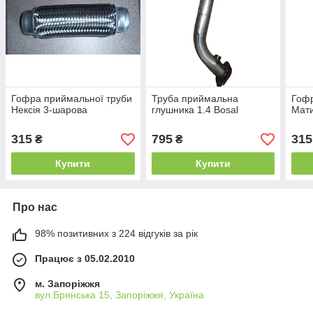
Гофра приймальної труби
Труба приймальна
Гофр
Нексія 3-шарова
глушника 1.4 Bosal
Мат
315
795
315
₴
₴
Купити
Купити
Про нас
98% позитивних з 224 відгуків за рік
Працює з 05.02.2010
м. Запоріжжя
вул.Брянська 15, Запоріжжя, Україна