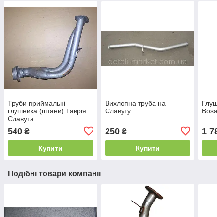
Труби приймальні
Вихлопна труба на
Глуш
глушника (штани) Таврія
Славуту
Bosa
Славута
540
250
1 7
₴
₴
Купити
Купити
Подібні товари компанії