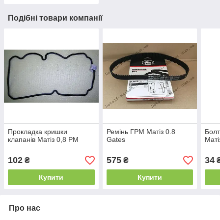
Подібні товари компанії
Прокладка кришки
Ремінь ГРМ Матіз 0.8
Болт
клапанів Матіз 0,8 PM
Gates
Маті
102
575
34
₴
₴
Купити
Купити
Про нас