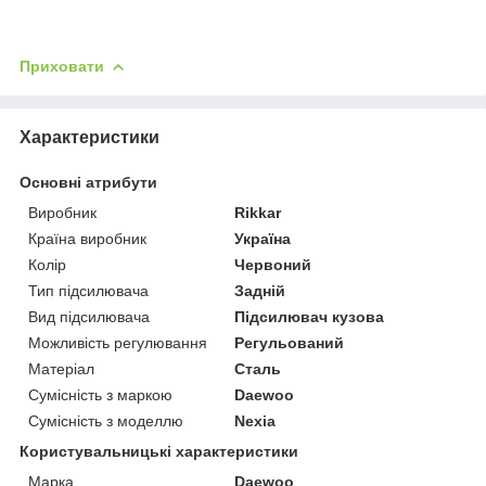
Приховати
Характеристики
Основні атрибути
Виробник
Rikkar
Країна виробник
Україна
Колір
Червоний
Тип підсилювача
Задній
Вид підсилювача
Підсилювач кузова
Можливість регулювання
Регульований
Матеріал
Сталь
Сумісність з маркою
Daewoo
Сумісність з моделлю
Nexia
Користувальницькі характеристики
Марка
Daewoo