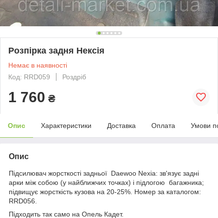
Розпірка задня Нексія
Немає в наявності
Код: RRD059
Роздріб
1 760
₴
Опис
Характеристики
Доставка
Оплата
Умови п
Опис
Підсилювач жорсткості задньої Daewoo Nexia: зв'язує задні
арки між собою (у найближчих точках) і підлогою багажника;
підвищує жорсткість кузова на 20-25%. Номер за каталогом:
RRD056.
Підходить так само на Опель Кадет.