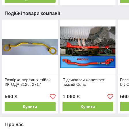
Подібні товари компанії
Розпірка передніх стійок
Підсилювач жорсткості
Розп
ІЖ-ОДА 2126, 2717
нижній Сенс
ІЖ-О
560
1 060
560
₴
₴
Купити
Купити
Про нас