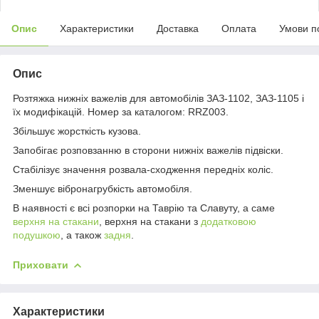
Опис
Характеристики
Доставка
Оплата
Умови п
Опис
Розтяжка нижніх важелів для автомобілів ЗАЗ-1102, ЗАЗ-1105 і
їх модифікацій. Номер за каталогом: RRZ003.
Збільшує жорсткість кузова.
Запобігає розповзанню в сторони нижніх важелів підвіски.
Стабілізує значення розвала-сходження передніх коліс.
Зменшує вібронагрубкість автомобіля.
В наявності є всі розпорки на Таврію та Славуту, а саме
верхня на стакани
, верхня на стакани з
додатковою
подушкою
, а також
задня
.
Приховати
Характеристики