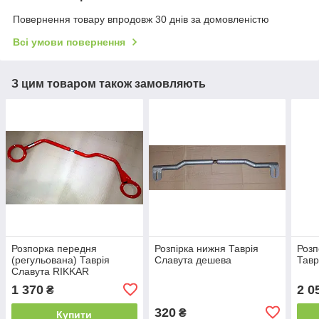
Повернення товару впродовж 30 днів за домовленістю
Всі умови повернення
З цим товаром також замовляють
Розпорка передня
Розпірка нижня Таврія
Розп
(регульована) Таврія
Славута дешева
Тавр
Славута RIKKAR
1 370
2 0
₴
320
₴
Купити