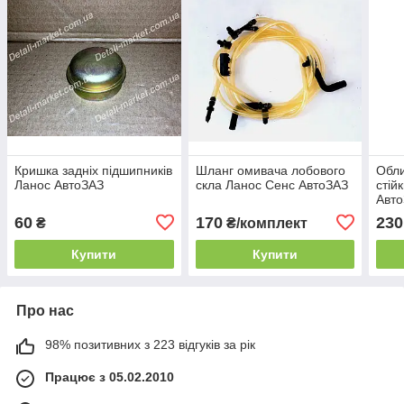
Кришка задніх підшипників
Шланг омивача лобового
Обл
Ланос АвтоЗАЗ
скла Ланос Сенс АвтоЗАЗ
стій
Авт
60
170
230
₴
₴/комплект
Купити
Купити
Про нас
98% позитивних з 223 відгуків за рік
Працює з 05.02.2010