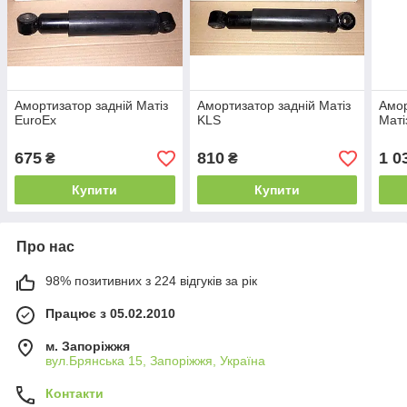
Амортизатор задній Матіз
Амортизатор задній Матіз
Амор
EuroEx
KLS
Маті
675
810
1 0
₴
₴
Купити
Купити
Про нас
98% позитивних з 224 відгуків за рік
Працює з 05.02.2010
м. Запоріжжя
вул.Брянська 15, Запоріжжя, Україна
Контакти