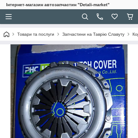
Інтернет-магазин автозапчастин "Detali-market"
Товари та послуги
Запчастини на Таврію Славуту
Ко