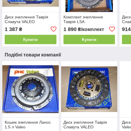
Диск зчеплення Таврія
Комплект зчеплення
Диск
Славута VALEO
Таврія LSA
Сла
1 387
1 890
914
₴
₴/комплект
Купити
Купити
Подібні товари компанії
Кошик зчеплення Ланос
Диск зчеплення Таврія
Диск
1.5 л Valeo
Славута VALEO
Vale