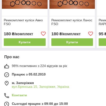
Ремкомплект куліси Авео
Ремкомплект куліси Ланос
Ремк
FSO
FSO
RAP
180
180
95
₴/комплект
₴/комплект
Купити
Купити
Про нас
98% позитивних з 224 відгуків за рік
Працює з 05.02.2010
м. Запоріжжя
вул.Брянська 15, Запоріжжя, Україна
Контакти
Сьогодні працює з 09:00 до 15:00