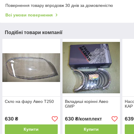
Повернення товару впродовж 30 днів за домовленістю
Всі умови повернення
Подібні товари компанії
Скло на фару Авео Т250
Вкладиші корінні Авео
Насо
GMP
KAP
630
630
639
₴
₴/комплект
Купити
Купити