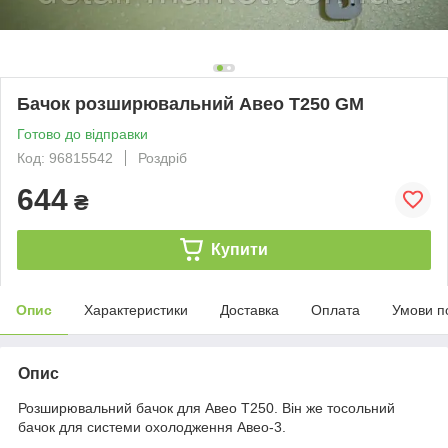
Бачок розширювальний Авео T250 GM
Готово до відправки
Код: 96815542
Роздріб
644
₴
Купити
Опис
Характеристики
Доставка
Оплата
Умови п
Опис
Розширювальний бачок для Авео Т250. Він же тосольний
бачок для системи охолодження Авео-3.