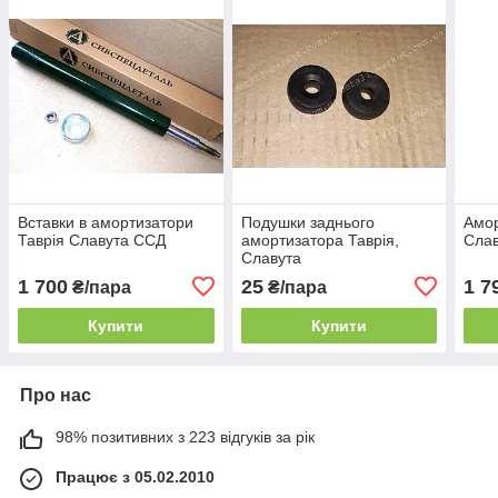
Вставки в амортизатори
Подушки заднього
Амор
Таврія Славута ССД
амортизатора Таврія,
Слав
Славута
1 700
25
1 7
₴/пара
₴/пара
Купити
Купити
Про нас
98% позитивних з 223 відгуків за рік
Працює з 05.02.2010