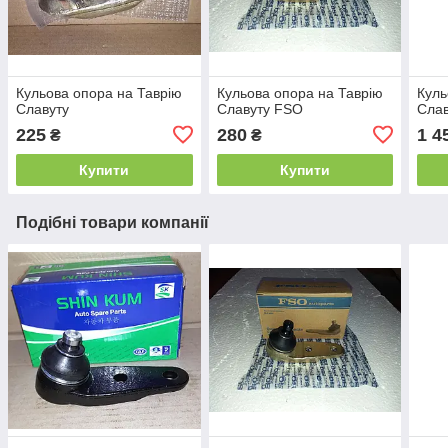
Кульова опора на Таврію
Кульова опора на Таврію
Куль
Славуту
Славуту FSO
Слав
225
280
1 4
₴
₴
Купити
Купити
Подібні товари компанії