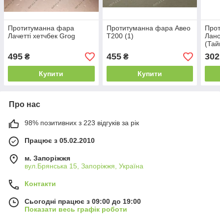
Протитуманна фара
Протитуманна фара Авео
Про
Лачетті хетчбек Grog
Т200 (1)
Лано
(Тай
495
455
302
₴
₴
Купити
Купити
Про нас
98% позитивних з 223 відгуків за рік
Працює з 05.02.2010
м. Запоріжжя
вул.Брянська 15, Запоріжжя, Україна
Контакти
Сьогодні працює з 09:00 до 19:00
Показати весь графік роботи