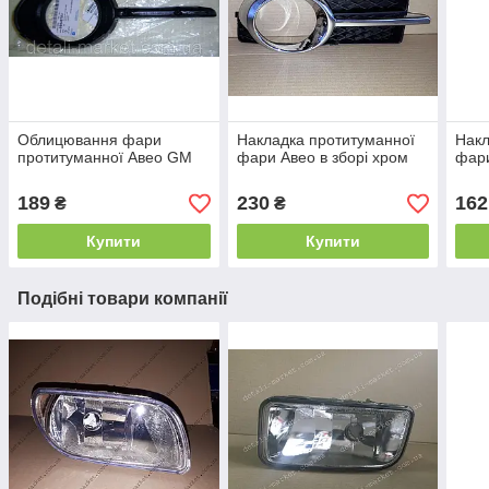
Облицювання фари
Накладка протитуманної
Накл
протитуманної Авео GM
фари Авео в зборі хром
фар
189
230
162
₴
₴
Купити
Купити
Подібні товари компанії