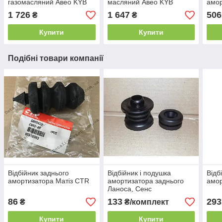
газомасляний Aвео KYB
масляний Aвео KYB
амо
1 726
1 647
506
₴
₴
Купити
Купити
Подібні товари компанії
Відбійник заднього
Відбійник і подушка
Відб
амортизатора Матіз CTR
амортизатора заднього
амо
Ланоса, Сенс
86
133
293
₴
₴/комплект
Купити
Купити