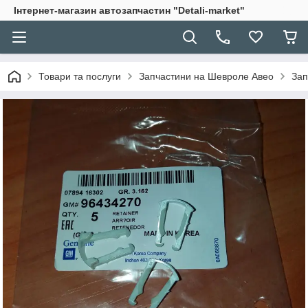
Інтернет-магазин автозапчастин "Detali-market"
Товари та послуги
Запчастини на Шевроле Авео
Зап