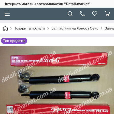
Інтернет-магазин автозапчастин "Detali-market"
Товари та послуги
Запчастини на Ланос і Сенс
Запча
Топ продажів