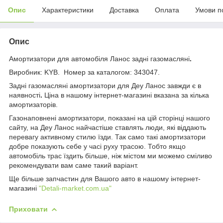
Опис
Характеристики
Доставка
Оплата
Умови п
Опис
Амортизатори для автомобіля Ланос задні газомасляні
.
Виробник: KYB. Номер за каталогом: 343047.
Задні газомасляні амортизатори для Деу Ланос завжди є в
наявності
.
Ціна в нашому інтернет-магазині вказана за кілька
амортизаторів.
Газонаповнені амортизатори, показані на цій сторінці нашого
сайту, на Деу Ланос найчастіше ставлять люди, які віддають
перевагу активному стилю їзди. Так само такі амортизатори
добре показують себе у часі руху трасою. Тобто якщо
автомобіль трас їздить більше, ніж містом ми можемо сміливо
рекомендувати вам саме такий варіант.
Ще більше запчастин для Вашого авто в нашому інтернет-
магазині
"Detali-market.com.ua"
Приховати