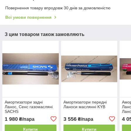
Повернення товару впродовж 30 днів за домовленістю
Всі умови повернення
З цим товаром також замовляють
Амортизатори задні
Амортизатори передні
Амор
Ланос, Сенс газомасляні
Ланоси маслянні KYB
Лано
SACHS
Лан
1 980
3 556
4 0
₴/пара
₴/пара
Купити
Купити