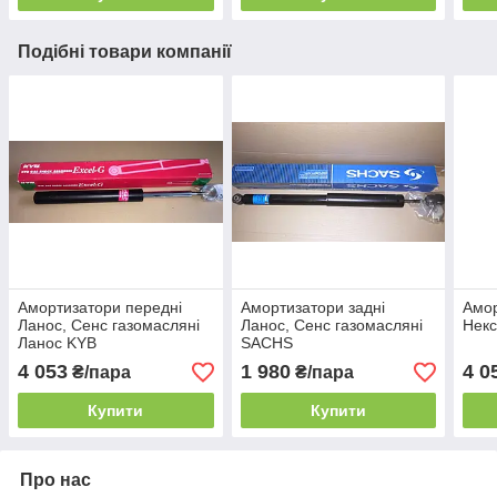
Подібні товари компанії
Амортизатори передні
Амортизатори задні
Амор
Ланос, Сенс газомасляні
Ланос, Сенс газомасляні
Некс
Ланос KYB
SACHS
4 053
1 980
4 0
₴/пара
₴/пара
Купити
Купити
Про нас