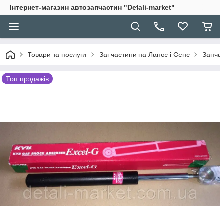
Інтернет-магазин автозапчастин "Detali-market"
Товари та послуги
Запчастини на Ланос і Сенс
Запча
Топ продажів