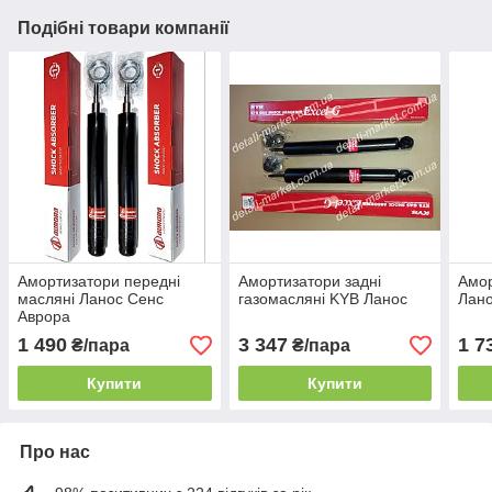
Подібні товари компанії
Амортизатори передні
Амортизатори задні
Амор
масляні Ланос Сенс
газомасляні KYB Ланос
Лано
Аврора
1 490
3 347
1 7
₴/пара
₴/пара
Купити
Купити
Про нас