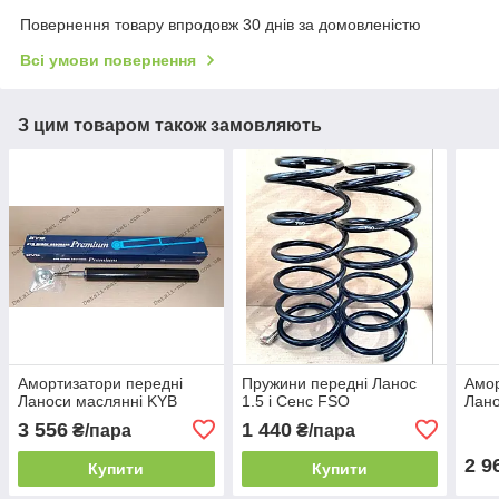
Повернення товару впродовж 30 днів за домовленістю
Всі умови повернення
З цим товаром також замовляють
Амортизатори передні
Пружини передні Ланос
Амор
Ланоси маслянні KYB
1.5 і Сенс FSO
Лано
3 556
1 440
₴/пара
₴/пара
2 9
Купити
Купити