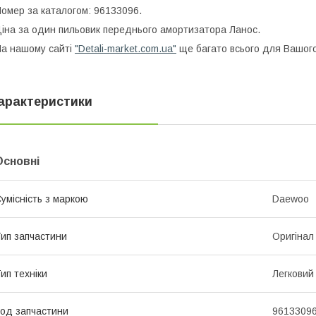
омер за каталогом: 96133096.
іна за один пильовик переднього амортизатора Ланос.
а нашому сайті
"Detali-market.com.ua"
ще багато всього для Вашого
арактеристики
Основні
умісність з маркою
Daewoo
ип запчастини
Оригінал
ип техніки
Легковий
од запчастини
9613309