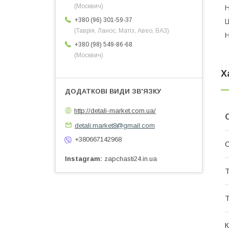
(Москвич)
Н
+380 (96) 301-59-37
Ц
(Таврія, Ланос, Матіз, Авео, ВАЗ)
Н
+380 (98) 549-86-68
(Москвич)
Х
http://detali-market.com.ua/
detali.market8@gmail.com
+380667142968
С
Instagram
zapchasti24.in.ua
Т
Т
К