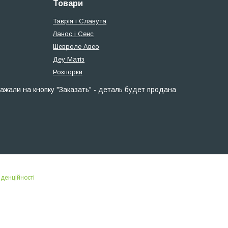
Товари
Таврія і Славута
Ланос і Сенс
Шевроле Авео
Деу Матіз
Розпорки
ажали на кнопку "Заказать" - деталь будет продана
іденційності