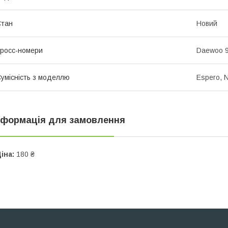
Стан
Новий
росс-номери
Daewoo 
умісність з моделлю
Espero, 
нформація для замовлення
іна:
180 ₴