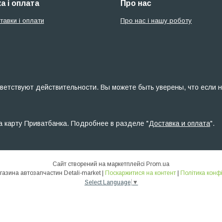
а і оплата
Про нас
тавки і оплати
Про нас і нашу роботу
ветствуют действительности. Вы можете быть уверены, что если н
а карту Приватбанка. Подробнее в разделе "
Доставка и оплата
".
Сайт створений на маркетплейсі
Prom.ua
Інтернет-магазина автозапчастин Detali-market |
Поскаржитися на контент
|
Політика конф
Select Language
▼