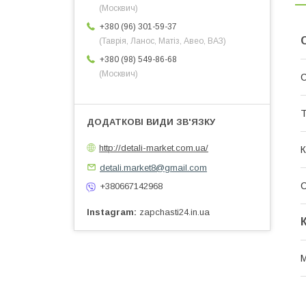
(Москвич)
+380 (96) 301-59-37
(Таврія, Ланос, Матіз, Авео, ВАЗ)
+380 (98) 549-86-68
(Москвич)
С
Т
http://detali-market.com.ua/
К
detali.market8@gmail.com
+380667142968
Instagram
zapchasti24.in.ua