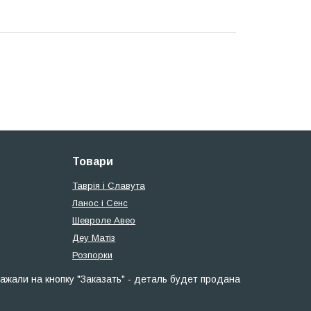
Товари
Таврія і Славута
Ланос і Сенс
Шевроле Авео
Деу Матіз
Розпорки
ажали на кнопку "Заказать" - деталь будет продана