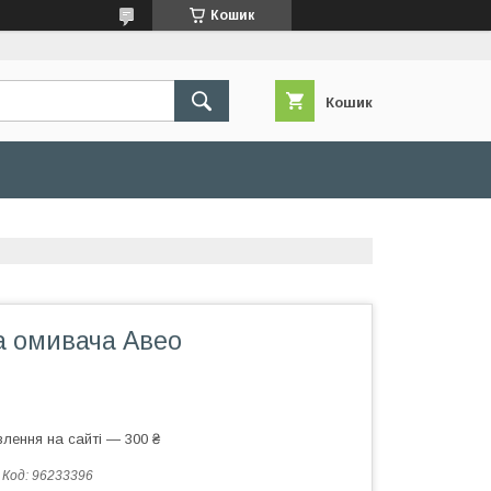
Кошик
Кошик
а омивача Авео
лення на сайті — 300 ₴
Код:
96233396