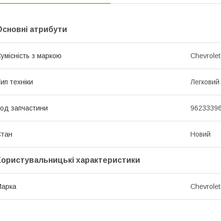
Основні атрибути
умісність з маркою
Chevrolet
ип техніки
Легковий
од запчастини
9623339
Стан
Новий
Користувальницькі характеристики
Марка
Chevrolet