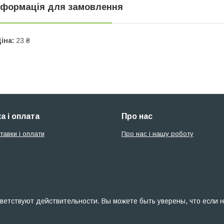
нформація для замовлення
іна:
23 ₴
а і оплата
Про нас
тавки і оплати
Про нас і нашу роботу
ветствуют действительности. Вы можете быть уверены, что если н