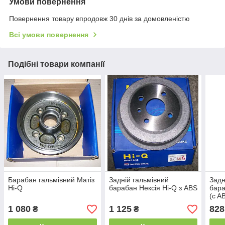
Умови повернення
Повернення товару впродовж 30 днів за домовленістю
Всі умови повернення
Подібні товари компанії
Барабан гальмівний Матіз
Задній гальмівний
Задн
Hi-Q
барабан Нексія Hi-Q з ABS
бара
(c A
1 080
1 125
828
₴
₴