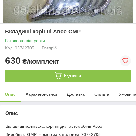
Вкладиші корінні Авео GMP
Готово до відправки
Код: 93742705
Роздріб
630
₴/комплект
Купити
Опис
Характеристики
Доставка
Оплата
Умови п
Опис
Вкладиші колінвала корінні для автомобіл
я
Авео.
Виробник: GMP. Номер за каталогом: 93742705.