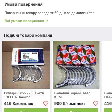
Умови повернення
Повернення товару впродовж 30 днів за домовленістю
Всі умови повернення
Подібні товари компанії
Вкладиші корінні Лачетті
Вкладиші корінні Авео
Вкла
1.8 LDA Daewoo
KFM
Dae
416
900
416
₴/комплект
₴/комплект