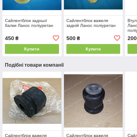
Сайлентблок задньої
Сайлентблок важеля
Втул
балки Ланос поліуретан
задній Ланос поліуретан
Лано
полі
450
500
200
₴
₴
Купити
Купити
Подібні товари компанії
Сайлентблок важеля
Сайлентблок важеля
Сайл