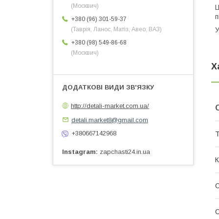
(Москвич)
Ц
п
+380 (96) 301-59-37
У
(Таврія, Ланос, Матіз, Авео, ВАЗ)
+380 (98) 549-86-68
(Москвич)
Х
http://detali-market.com.ua/
detali.market8@gmail.com
+380667142968
Т
Instagram
zapchasti24.in.ua
К
С
С