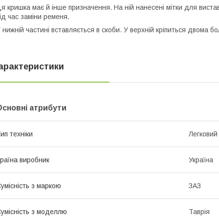
я кришка має й інше призначення. На ній нанесені мітки для вист
ід час заміни ременя.
 нижній частині вставляється в скоби. У верхній кріпиться двома б
арактеристики
Основні атрибути
ип техніки
Легковий
раїна виробник
Україна
умісність з маркою
ЗАЗ
умісність з моделлю
Таврія