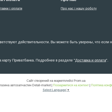
тавки і оплати
Про нас і нашу роботу
ветствуют действительности. Вы можете быть уверены, что если н
а карту Приватбанка. Подробнее в разделе "
Доставка и оплата
".
Сайт створений на маркетплейсі
Prom.ua
Інтернет-магазина автозапчастин Detali-market |
Поскаржитися на контент
|
Політика конф
Select Language
▼