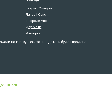
Таврія і Славута
Ланос і Сенс
Шевроле Авео
Деу Матіз
Розпорки
ажали на кнопку "Заказать" - деталь будет продана
іденційності