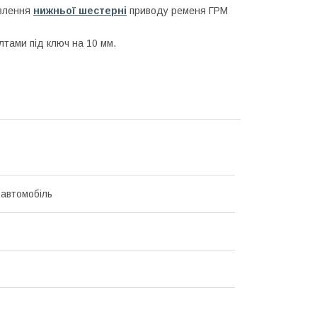
авлення
нижньої шестерні
приводу ременя ГРМ
олтами під ключ на 10 мм.
 автомобіль