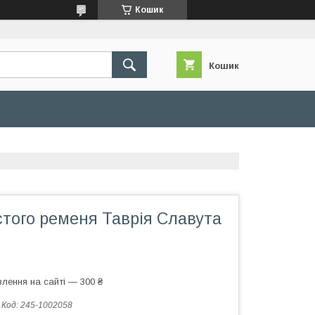
Кошик
Кошик
стого ременя Таврія Славута
лення на сайті — 300 ₴
Код:
245-1002058