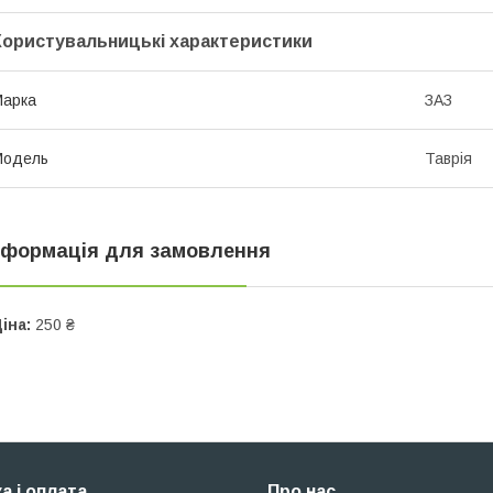
Користувальницькі характеристики
Марка
ЗАЗ
Модель
Таврія
нформація для замовлення
іна:
250 ₴
а і оплата
Про нас