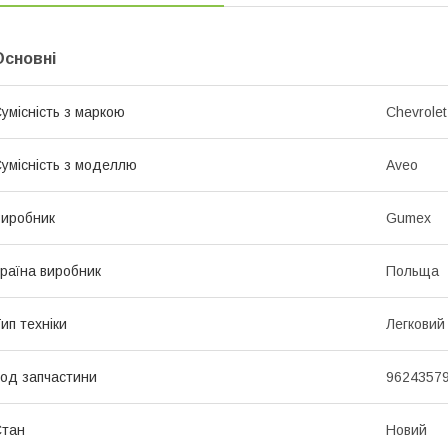
Основні
умісність з маркою
Chevrolet
умісність з моделлю
Aveo
иробник
Gumex
раїна виробник
Польща
ип техніки
Легковий
од запчастини
9624357
Стан
Новий