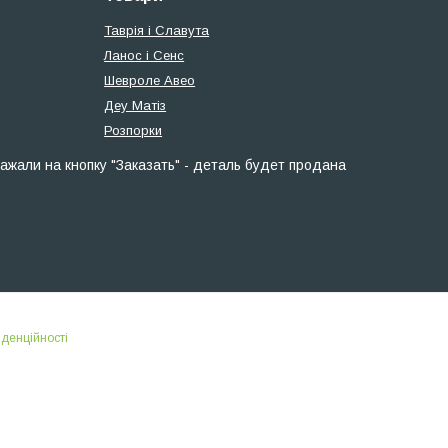
Таврія і Славута
Ланос і Сенс
Шевроле Авео
Деу Матіз
Розпорки
ажали на кнопку "Заказать" - деталь будет продана
іденційності