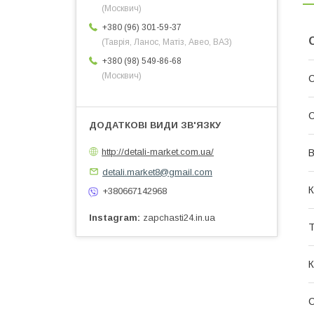
(Москвич)
+380 (96) 301-59-37
(Таврія, Ланос, Матіз, Авео, ВАЗ)
+380 (98) 549-86-68
(Москвич)
С
С
http://detali-market.com.ua/
В
detali.market8@gmail.com
К
+380667142968
Instagram
zapchasti24.in.ua
Т
К