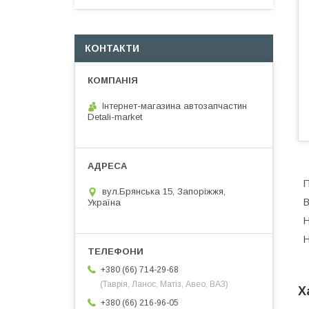
КОНТАКТИ
Інтернет-магазина автозапчастин
Detali-market
П
вул.Брянська 15, Запоріжжя,
В
Україна
Н
Н
+380 (66) 714-29-68
(Таврія, Ланос, Матіз, Авео, ВАЗ)
Х
+380 (66) 216-96-05