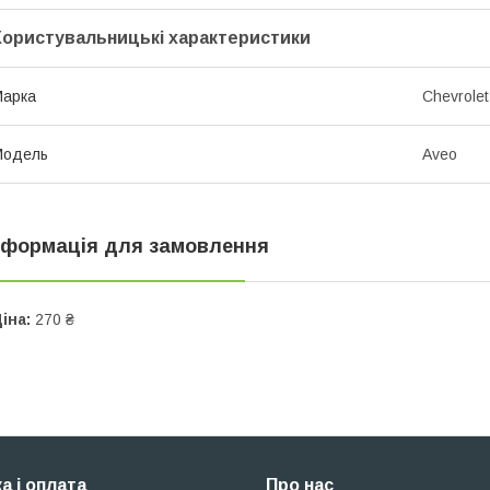
Користувальницькі характеристики
Марка
Chevrolet
Модель
Aveo
нформація для замовлення
іна:
270 ₴
а і оплата
Про нас