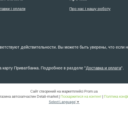
тавки і оплати
Про нас і нашу роботу
ветствуют действительности. Вы можете быть уверены, что если н
а карту Приватбанка. Подробнее в разделе "
Доставка и оплата
".
Сайт створений на маркетплейсі
Prom.ua
Інтернет-магазина автозапчастин Detali-market |
Поскаржитися на контент
|
Політика конф
Select Language
▼