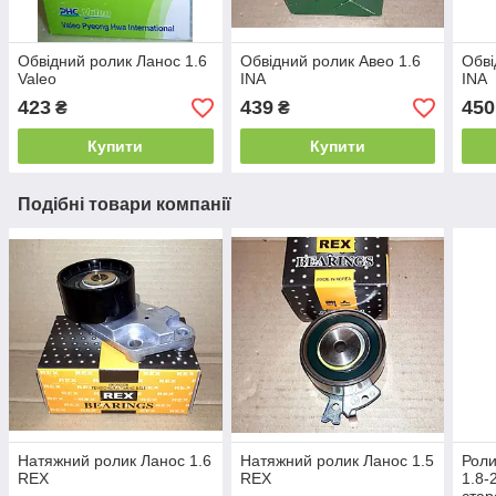
Обвідний ролик Ланос 1.6
Обвідний ролик Авео 1.6
Обві
Valeo
INA
INA
423
439
450
₴
₴
Купити
Купити
Подібні товари компанії
Натяжний ролик Ланос 1.6
Натяжний ролик Ланос 1.5
Роли
REX
REX
1.8-