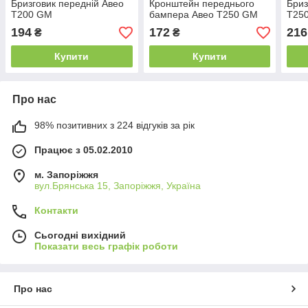
Бризговик передній Авео
Кронштейн переднього
Бриз
Т200 GM
бампера Авео Т250 GM
Т25
194
172
216
₴
₴
Купити
Купити
Про нас
98% позитивних з 224 відгуків за рік
Працює з 05.02.2010
м. Запоріжжя
вул.Брянська 15, Запоріжжя, Україна
Контакти
Сьогодні вихідний
Показати весь графік роботи
Про нас