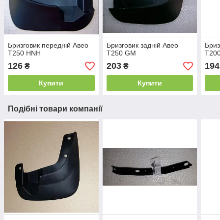
Бризговик передній Авео
Бризговик задній Авео
Бриз
Т250 HNH
Т250 GM
Т20
126
203
194
₴
₴
Купити
Купити
Подібні товари компанії