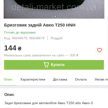
Бризговик задній Авео Т250 HNH
Готово до відправки
Код: 96648679, 96648678
Роздріб
144
₴
Мінімальна сума замовлення на сайті — 300 ₴
Купити
Опис
Характеристики
Доставка
Оплата
Умови п
Опис
Задні бризговики для автомобіля Авео Т250 або Авео-3.