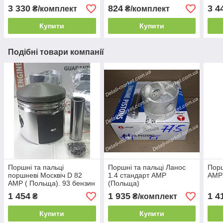
3 330
824
3 4
₴/комплект
₴/комплект
Купити
Купити
Подібні товари компанії
Поршні та пальці
Поршні та пальці Ланос
Порш
поршневі Москвіч D 82
1.4 стандарт AMP
AMP
AMP ( Польща). 93 бензин
(Польща)
.
1 454
1 935
1 4
₴
₴/комплект
Купити
Купити