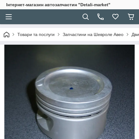
Інтернет-магазин автозапчастин "Detali-market"
Товари та послуги
Запчастини на Шевроле Авео
Дви