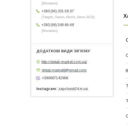
(Москвич)
+380 (96) 301-59-37
Х
(Таврія, Ланос, Матіз, Авео, ВАЗ)
+380 (98) 549-86-68
(Москвич)
http://detali-market.com.ua/
detali.market8@gmail.com
В
+380667142968
Т
Instagram
zapchasti24.in.ua
Т
С