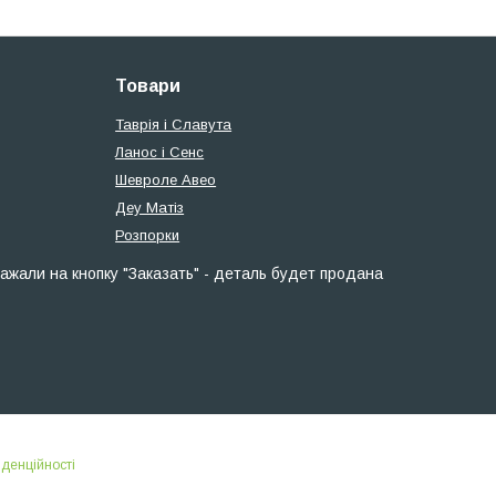
Товари
Таврія і Славута
Ланос і Сенс
Шевроле Авео
Деу Матіз
Розпорки
ажали на кнопку "Заказать" - деталь будет продана
іденційності