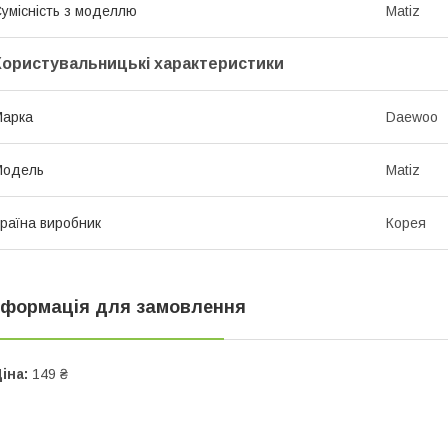
умісність з моделлю
Matiz
Користувальницькі характеристики
Марка
Daewoo
Модель
Matiz
раїна виробник
Корея
нформація для замовлення
іна:
149 ₴