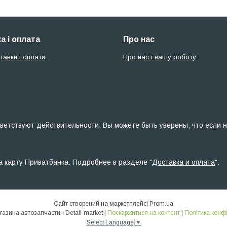
а і оплата
Про нас
тавки і оплати
Про нас і нашу роботу
ветствуют действительности. Вы можете быть уверены, что если н
а карту Приватбанка. Подробнее в разделе "
Доставка и оплата
".
Сайт створений на маркетплейсі
Prom.ua
Інтернет-магазина автозапчастин Detali-market |
Поскаржитися на контент
|
Політика конф
Select Language
▼