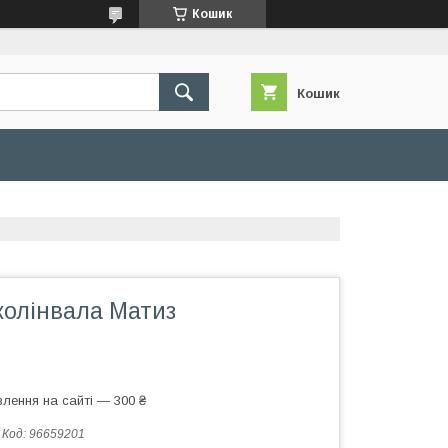
Кошик
Кошик
колінвала Матиз
лення на сайті — 300 ₴
Код:
96659201