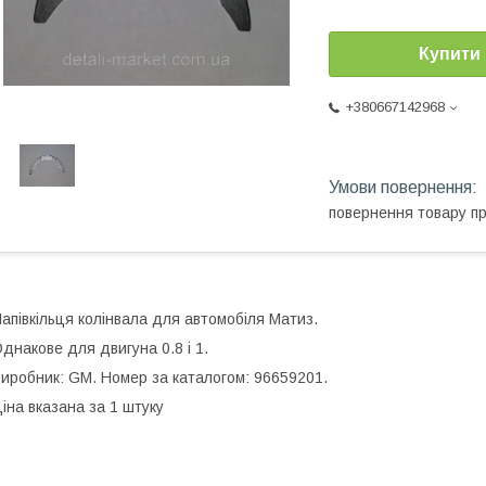
Купити
+380667142968
повернення товару п
апівкільця колінвала для автомобіля Матиз.
днакове для двигуна 0.8 і 1.
иробник: GM. Номер за каталогом: 96659201.
іна вказана за 1 штуку