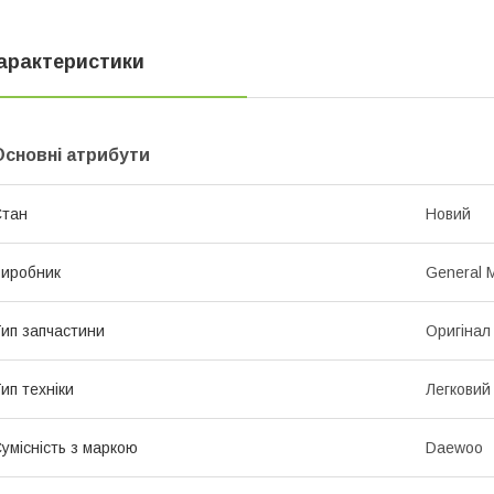
арактеристики
Основні атрибути
Стан
Новий
иробник
General 
ип запчастини
Оригінал
ип техніки
Легковий
умісність з маркою
Daewoo