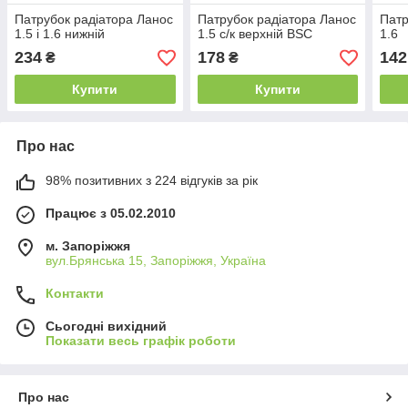
Патрубок радіатора Ланос
Патрубок радіатора Ланос
Патр
1.5 і 1.6 нижній
1.5 с/к верхній BSC
1.6
234
178
142
₴
₴
Купити
Купити
Про нас
98% позитивних з 224 відгуків за рік
Працює з 05.02.2010
м. Запоріжжя
вул.Брянська 15, Запоріжжя, Україна
Контакти
Сьогодні вихідний
Показати весь графік роботи
Про нас