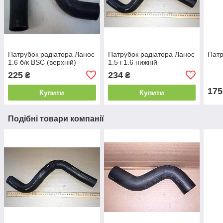
Патрубок радіатора Ланос
Патрубок радіатора Ланос
Патр
1.6 б/к BSC (верхній)
1.5 і 1.6 нижній
225
234
₴
₴
175
Купити
Купити
Подібні товари компанії