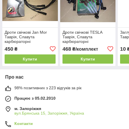
Дроти свічкові Jan Mor
Дроти свічкові TESLA
Загл
Таврія, Славута
Таврія, Славута
Тавр
карбюраторні
карбюраторні
450
468
10
₴
₴/комплект
Купити
Купити
Про нас
98% позитивних з 223 відгуків за рік
Працює з 05.02.2010
м. Запоріжжя
вул.Брянська 15, Запоріжжя, Україна
Контакти