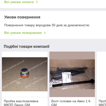
Всі умови оплати
Умови повернення
Повернення товару впродовж 30 днів за домовленістю
Всі умови повернення
Подібні товари компанії
Пробка маслозаливна
Болт головки на Авео 1.6
Проб
МКПП Ланос GM
GM
МКП