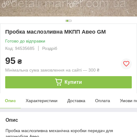
Пробка маслозливна МКПП Авео GM
Готово до відправки
Код: 94535685
Роздріб
95
₴
Мінімальна сума замовлення на сайті — 300 ₴
Купити
Опис
Характеристики
Доставка
Оплата
Умови п
Опис
Пробка маслозливна механічна коробки передач для
автомобіля Авео.