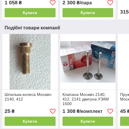
1 058
2 300
₴
₴/пара
315
Купити
Купити
Подібні товари компанії
Шпилька-колеса Москвіч
Клапана Москвіч 2140,
Пруж
2140, 412
412, 2141 двигуна УЗАМ
Моск
1500
25
1 308
45
₴
₴/комплект
Купити
Купити