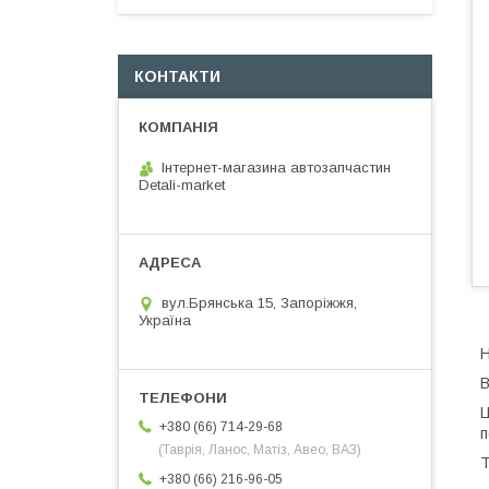
КОНТАКТИ
Інтернет-магазина автозапчастин
Detali-market
вул.Брянська 15, Запоріжжя,
Україна
Н
В
Ц
+380 (66) 714-29-68
п
(Таврія, Ланос, Матіз, Авео, ВАЗ)
Т
+380 (66) 216-96-05