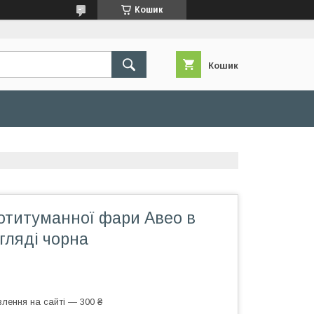
Кошик
Кошик
отитуманної фари Авео в
гляді чорна
лення на сайті — 300 ₴