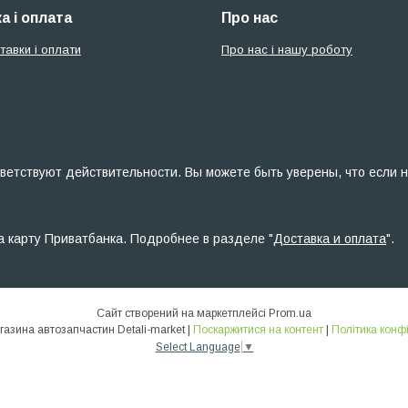
а і оплата
Про нас
тавки і оплати
Про нас і нашу роботу
ветствуют действительности. Вы можете быть уверены, что если н
а карту Приватбанка. Подробнее в разделе "
Доставка и оплата
".
Сайт створений на маркетплейсі
Prom.ua
Інтернет-магазина автозапчастин Detali-market |
Поскаржитися на контент
|
Політика конф
Select Language
▼