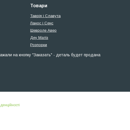
Товари
Таврія і Славута
Ланос і Сенс
Шевроле Авео
Деу Матіз
Розпорки
ажали на кнопку "Заказать" - деталь будет продана
іденційності