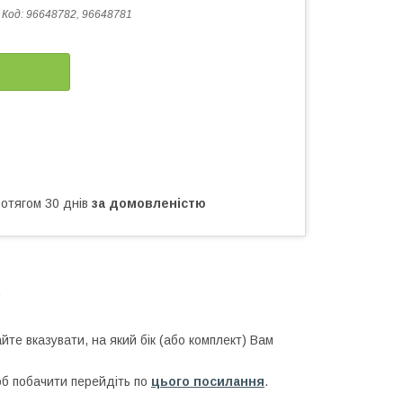
Код:
96648782, 96648781
ротягом 30 днів
за домовленістю
.
йте вказувати, на який бік (або комплект) Вам
б побачити перейдіть по
цього посилання
.