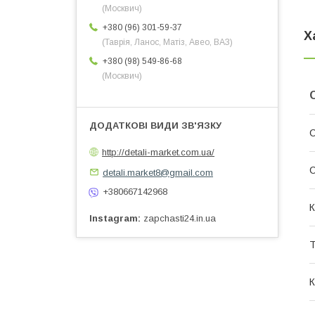
(Москвич)
+380 (96) 301-59-37
Х
(Таврія, Ланос, Матіз, Авео, ВАЗ)
+380 (98) 549-86-68
(Москвич)
С
http://detali-market.com.ua/
С
detali.market8@gmail.com
+380667142968
К
Instagram
zapchasti24.in.ua
Т
К