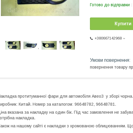
Готово до відправки
Купити
+380667142968
повернення товару п
акладка протитуманної фари для автомобіля Авео3 у зборі чорна
иробник: Китай. Номер за каталогом: 96648782, 96648781.
іна вказана за накладку на один бік. Під час замовлення не забува
отрібна накладка.
акож на нашому сайті є накладки з хромованою облицюванням. Що