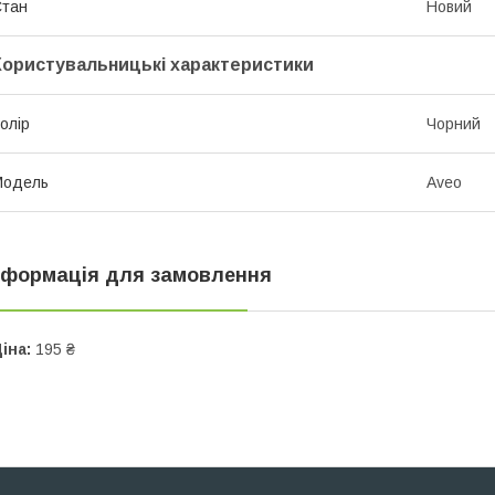
Стан
Новий
Користувальницькі характеристики
олір
Чорний
Модель
Aveo
нформація для замовлення
іна:
195 ₴